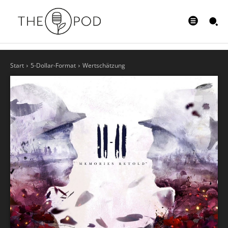
Start
5-Dollar-Format
Wertschätzung