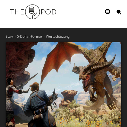
Start
5-Dollar-Format
Wertschätzung