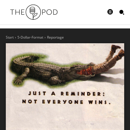
Start
5-Dollar-Format
Reportage