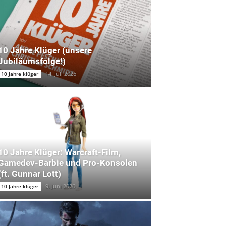
10 Jahre Klüger (unsere
Jubiläumsfolge!)
14. Juli 2026
10 Jahre klüger
10 Jahre Klüger: Warcraft-Film,
Gamedev-Barbie und Pro-Konsolen
(ft. Gunnar Lott)
9. Juni 2026
10 Jahre klüger