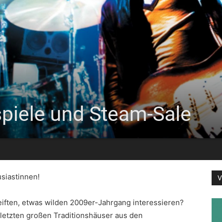
piele und Steam-Sale
siastinnen!
V
reiften, etwas wilden 2009er-Jahrgang interessieren?
 letzten großen Traditionshäuser aus den