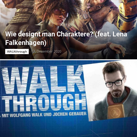
Wie designt man Charaktere? (feat. Lena
Falkenhagen)
17. Dezember 2020
WALKthrough